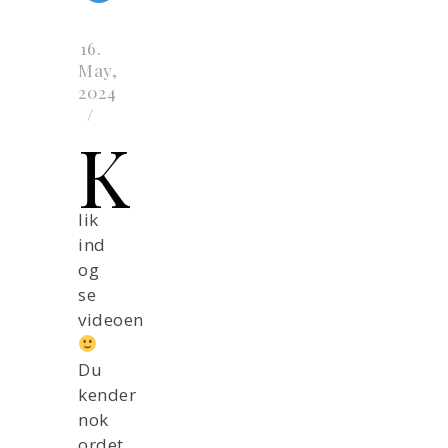
16.
May,
2024
/
K
lik
ind
og
se
videoen
Du
kender
nok
ordet