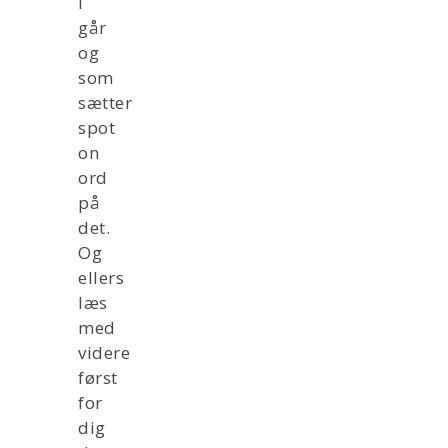
i
går
og
som
sætter
spot
on
ord
på
det.
Og
ellers
læs
med
videre
først
for
dig