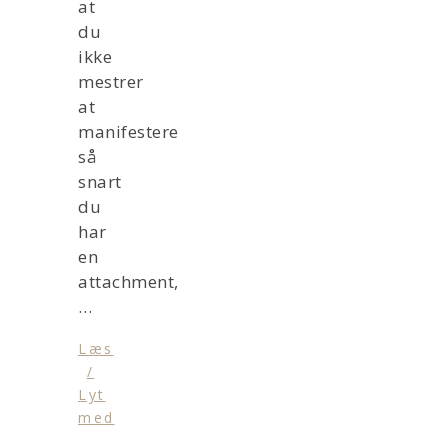
at
du
ikke
mestrer
at
manifestere
så
snart
du
har
en
attachment,
…
Læs
/
Lyt
med