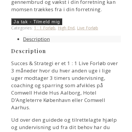
gennembrud og vækst i din forretning kan
momsen trækkes fra i din forretning.
1
Ja tak - Tilmeld mig
:
Categories:
1 : 1 Forløb
,
High End
,
Live Forløb
1
Description
Live
Succes
Description
&
Strategi
Succes & Strategi er et 1 : 1 Live Forløb over
Forløb
3 måneder hvor du hver anden uge i lige
(6
uger modtager 3 timers undervisning,
rater)
coaching og sparring som afvikles på
quantity
Comwell Hvide Hus Aalborg, Hotel
D’Angleterre København eller Comwell
Aarhus.
Ud over den guidede og tilrettelagte hjælp
og undervisning ud fra dit behov har du